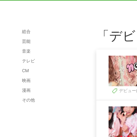
「デビ
総合
芸能
音楽
テレビ
CM
映画
漫画
デビュー
その他