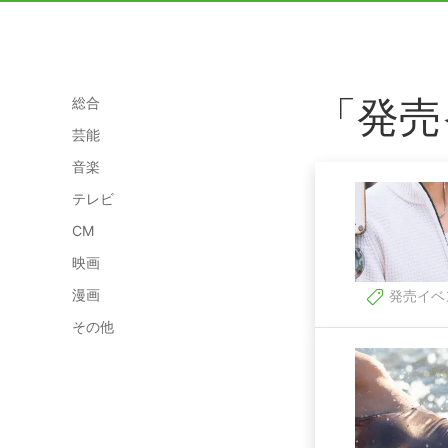
「発売
総合
芸能
音楽
テレビ
CM
映画
漫画
発売イベ
その他