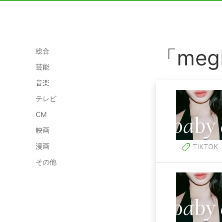
「me
総合
芸能
音楽
テレビ
CM
映画
漫画
TIKTOK
その他