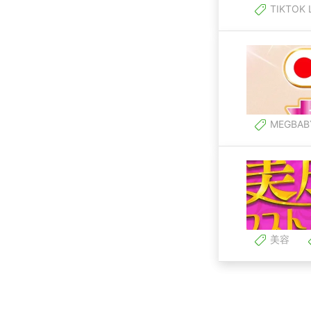
TIKTOK 
MEGBAB
美容