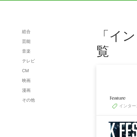
「イン
総合
芸能
覧
音楽
テレビ
CM
映画
漫画
その他
インター