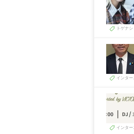
トゲナシ
インター
インター