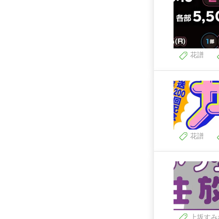
花譜
花譜
上坂すみ