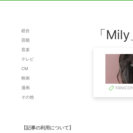
「Mi
総合
芸能
音楽
テレビ
CM
映画
漫画
FANICO
その他
【記事の利用について】