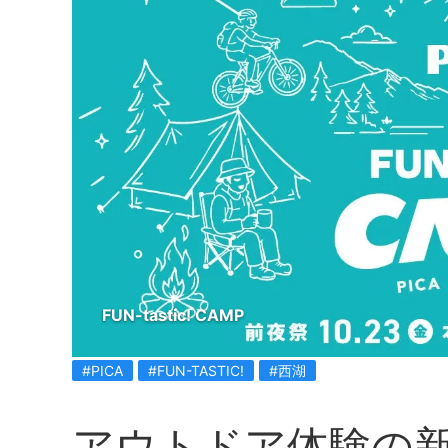
FUN-tastic! CAMP
#PICA
#FUN-TASTIC!
#西湖
アウトドア体験の