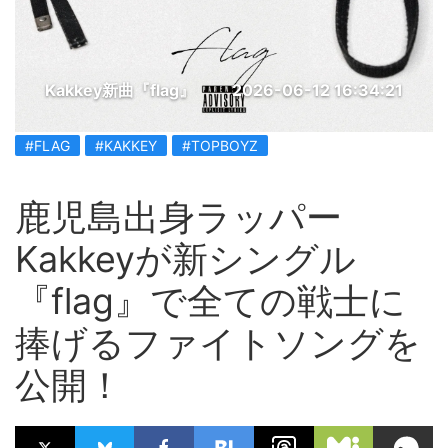
Kakkey新曲『flag』
2026-06-12 16:34:21
#FLAG
#KAKKEY
#TOPBOYZ
鹿児島出身ラッパー
Kakkeyが新シングル
『flag』で全ての戦士に
捧げるファイトソングを
公開！