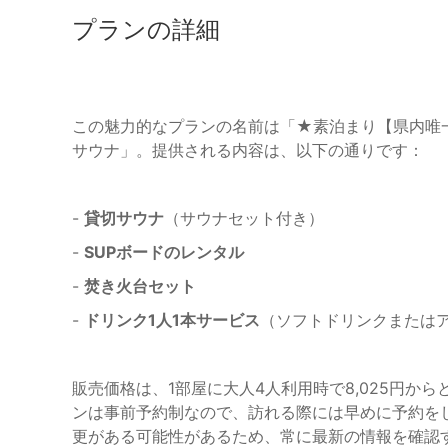
プランの詳細
この魅力的なプランの名前は「★素泊まり【県内唯一
サウナ」。提供される内容は、以下の通りです：
-
貸切サウナ
（サウナセット付き）
-
SUPボードのレンタル
-
焚き火台セット
-
ドリンク1人1本サービス
（ソフトドリンクまたは
販売価格は、1部屋に大人4人利用時で8,025円から
ンは事前予約制なので、訪れる際には早めに予約を
更がある可能性があるため、常に最新の情報を確認