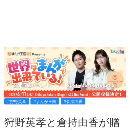
公開収録イベント
2026-05-09 19:54:21
#狩野英孝
#まんが王国
#倉持由香
狩野英孝と倉持由香が贈