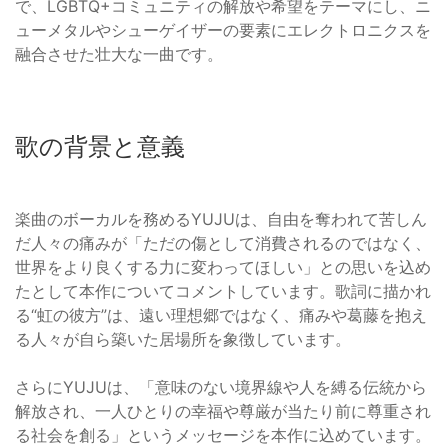
で、LGBTQ+コミュニティの解放や希望をテーマにし、ニ
ューメタルやシューゲイザーの要素にエレクトロニクスを
融合させた壮大な一曲です。
歌の背景と意義
楽曲のボーカルを務めるYUJUは、自由を奪われて苦しん
だ人々の痛みが「ただの傷として消費されるのではなく、
世界をより良くする力に変わってほしい」との思いを込め
たとして本作についてコメントしています。歌詞に描かれ
る“虹の彼方”は、遠い理想郷ではなく、痛みや葛藤を抱え
る人々が自ら築いた居場所を象徴しています。
さらにYUJUは、「意味のない境界線や人を縛る伝統から
解放され、一人ひとりの幸福や尊厳が当たり前に尊重され
る社会を創る」というメッセージを本作に込めています。