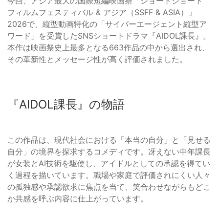
今回、アジア最大の国際短編映画祭「ショートショート
フィルムフェスティバル & アジア（SSFF & ASIA）」
2026で、縦型動画特化の「サイバーエージェント縦型ア
ワード」を受賞したSNSショートドラマ『AIDOL課長』。
本作は映画祭史上最多となる663作品の中から選出され、
その革新性とメッセージ性が高く評価されました。
『AIDOL課長』の物語
この作品は、現代社会における「本当の自分」と「見せる
自分」の境界を探求するコメディです。冴えない中年課長
が女装とAI技術を駆使し、アイドルとしての承認を得てい
く過程を描いています。職場や家庭で評価されにくい人々
の孤独感や承認欲求に焦点を当て、笑合わせながらもどこ
か共感を呼ぶ内容に仕上がっています。