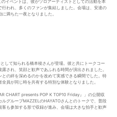
ました。このイベントは、彼がソロアーティストとしての活動を本
で行われ、多くのファンが集結しました。会場は、安達の
動に満ちた一夜となりました。
Cとして知られる橋本稜さんが登場。彼と共にトークコー
披露され、笑顔と歓声であふれる時間が演出されました。
ンとの絆を深めるのかを改めて実感できる瞬間でした。特
者全員が同じ時を共有する特別な体験となりました。
ART presents POP K TOP10 Friday』」の公開収
グループMAZZELのHAYATOさんとのトークで、普段
観客も参加する形で収録が進み、会場は大きな拍手と歓声