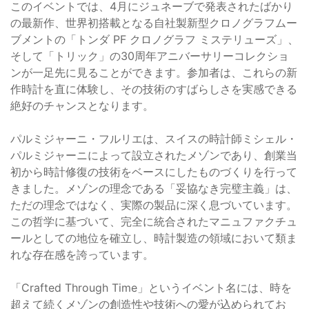
このイベントでは、4月にジュネーブで発表されたばかり
の最新作、世界初搭載となる自社製新型クロノグラフムー
ブメントの「トンダ PF クロノグラフ ミステリューズ」、
そして「トリック」の30周年アニバーサリーコレクショ
ンが一足先に見ることができます。参加者は、これらの新
作時計を直に体験し、その技術のすばらしさを実感できる
絶好のチャンスとなります。
パルミジャーニ・フルリエは、スイスの時計師ミシェル・
パルミジャーニによって設立されたメゾンであり、創業当
初から時計修復の技術をベースにしたものづくりを行って
きました。メゾンの理念である「妥協なき完璧主義」は、
ただの理念ではなく、実際の製品に深く息づいています。
この哲学に基づいて、完全に統合されたマニュファクチュ
ールとしての地位を確立し、時計製造の領域において類ま
れな存在感を誇っています。
「Crafted Through Time」というイベント名には、時を
超えて続くメゾンの創造性や技術への愛が込められてお