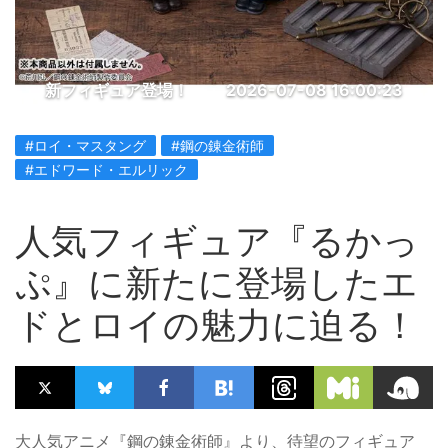
新フィギュア登場！
2026-07-08 16:00:23
#ロイ・マスタング
#鋼の錬金術師
#エドワード・エルリック
人気フィギュア『るかっ
ぷ』に新たに登場したエ
ドとロイの魅力に迫る！
大人気アニメ『鋼の錬金術師』より、待望のフィギュア