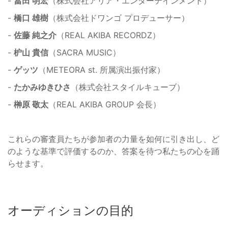
-
冨田 明宏
（株式会社アリア・エンターテインメント）
-
橋口 雄樹
（株式会社ドワンゴ プロデューサー）
-
佐藤 純之介
（REAL AKIBA RECORDZ）
-
枦山 貴信
（SACRA MUSIC）
-
ゲッツ
（METEORA st. 所属演出振付家）
-
たかみゆきひさ
（株式会社スタイルキューブ）
-
榊原 敬太
（REAL AKIBA GROUP 会長）
これらの審査員たちが参加者の力量を如何に引き出し、ど
のような基準で評価するのか、答案を待つ私たちの心を踊
らせます。
オーディションの目的