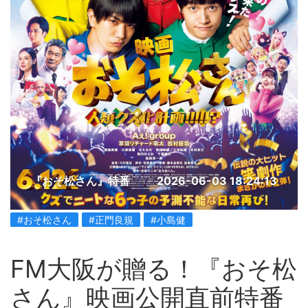
『おそ松さん』特番
2026-06-03 18:24:13
#おそ松さん
#正門良規
#小島健
FM大阪が贈る！『おそ松
さん』映画公開直前特番