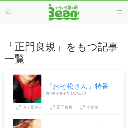
「正門良規」をもつ記事
一覧
『おそ松さん』特番
2026-06-03 18:24:13
おそ松さん
正門良規
小島健