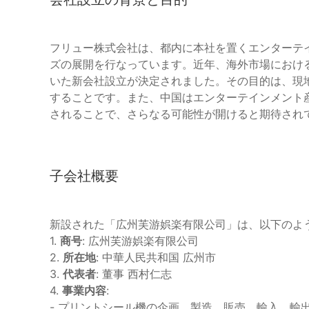
フリュー株式会社は、都内に本社を置くエンターテ
ズの展開を行なっています。近年、海外市場におけ
いた新会社設立が決定されました。その目的は、現
することです。また、中国はエンターテインメント
されることで、さらなる可能性が開けると期待され
子会社概要
新設された「広州芙游娯楽有限公司」は、以下のよ
1.
商号
: 広州芙游娯楽有限公司
2.
所在地
: 中華人民共和国 広州市
3.
代表者
: 董事 西村仁志
4.
事業内容
:
- プリントシール機の企画、製造、販売、輸入、輸