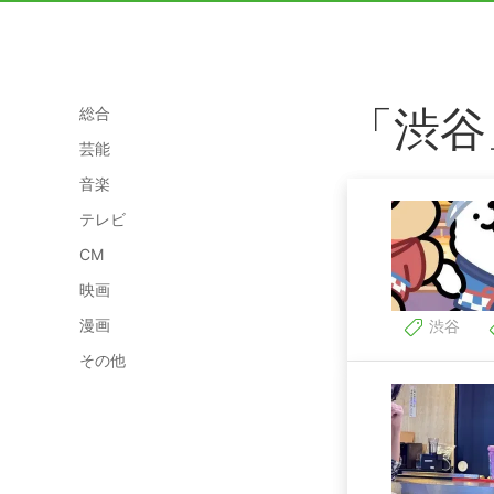
「渋谷
総合
芸能
音楽
テレビ
CM
映画
漫画
渋谷
その他