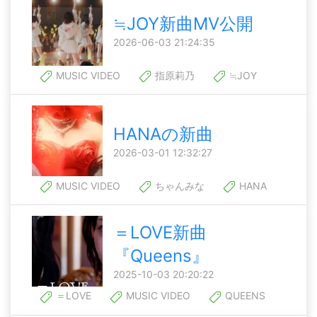
≒JOY新曲MV公開
2026-06-03 21:24:35
MUSIC VIDEO
指原莉乃
≒JOY
HANAの新曲
2026-03-01 12:32:27
MUSIC VIDEO
ちゃんみな
HANA
＝LOVE新曲
『Queens』
2025-10-03 20:20:22
＝LOVE
MUSIC VIDEO
QUEENS