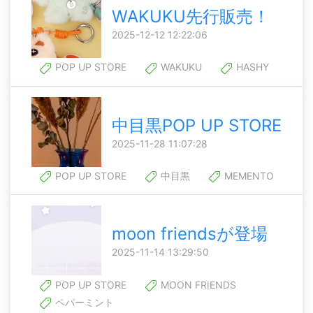
WAKUKU先行販売！
2025-12-12 12:22:06
POP UP STORE
WAKUKU
HASHY
中目黒POP UP STORE
2025-11-28 11:07:28
POP UP STORE
中目黒
MEMENTO
moon friendsが登場
2025-11-14 13:29:50
POP UP STORE
MOON FRIENDS
ペパーミント