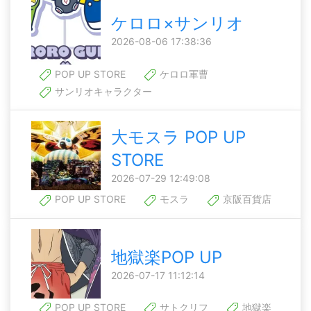
ケロロ×サンリオ
2026-08-06 17:38:36
POP UP STORE
ケロロ軍曹
サンリオキャラクター
大モスラ POP UP
STORE
2026-07-29 12:49:08
POP UP STORE
モスラ
京阪百貨店
地獄楽POP UP
2026-07-17 11:12:14
POP UP STORE
サトクリフ
地獄楽