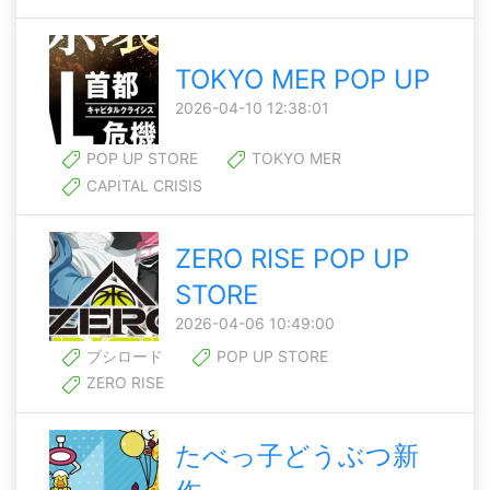
TOKYO MER POP UP
2026-04-10 12:38:01
POP UP STORE
TOKYO MER
CAPITAL CRISIS
ZERO RISE POP UP
STORE
2026-04-06 10:49:00
ブシロード
POP UP STORE
ZERO RISE
たべっ子どうぶつ新