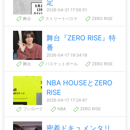
定
2026-04-21 17:56:51
舞台
ストリートバスケ
ZERO RISE
舞台『ZERO RISE』特
番
2026-04-17 19:34:18
舞台
バスケットボール
ZERO RISE
NBA HOUSEとZERO
RISE
2026-04-17 17:24:47
ブシロード
NBA
ZERO RISE
密着ドキュメンタリ