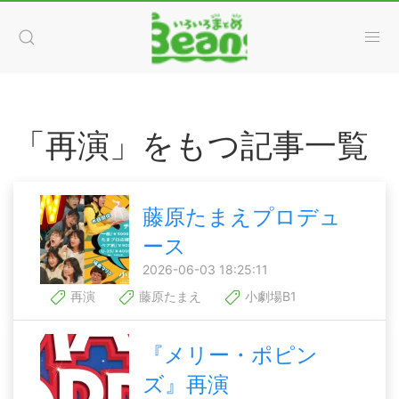
「再演」をもつ記事一覧
藤原たまえプロデュ
ース
2026-06-03 18:25:11
再演
藤原たまえ
小劇場B1
『メリー・ポピン
ズ』再演