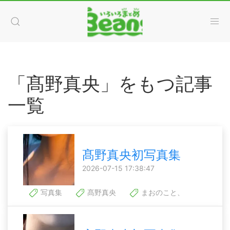
「髙野真央」をもつ記事
一覧
髙野真央初写真集
2026-07-15 17:38:47
写真集
髙野真央
まおのこと、