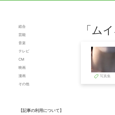
「ムイ
総合
芸能
音楽
テレビ
CM
映画
漫画
写真集
その他
【記事の利用について】