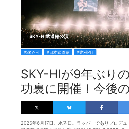
SKY-HI武道館公演
#SKY-HI
#日本武道館
#豊洲PIT
SKY-HIが9年ぶ
功裏に開催！今後
2026年6月17日、水曜日。ラッパーでありプロデュー