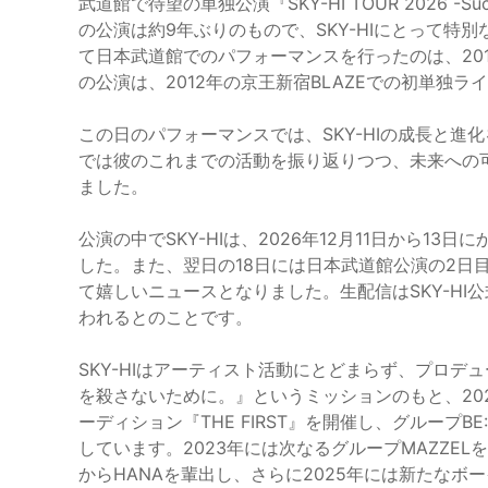
武道館で待望の単独公演『SKY-HI TOUR 2026 -Suc
の公演は約9年ぶりのもので、SKY-HIにとって
て日本武道館でのパフォーマンスを行ったのは、2017年に
の公演は、2012年の京王新宿BLAZEでの初単独
この日のパフォーマンスでは、SKY-HIの成長と
では彼のこれまでの活動を振り返りつつ、未来への
ました。
公演の中でSKY-HIは、2026年12月11日から1
した。また、翌日の18日には日本武道館公演の2日目
て嬉しいニュースとなりました。生配信はSKY-HI公式Y
われるとのことです。
SKY-HIはアーティスト活動にとどまらず、プロ
を殺さないために。』というミッションのもと、20
ーディション『THE FIRST』を開催し、グループB
しています。2023年には次なるグループMAZZELを、
からHANAを輩出し、さらに2025年には新たなボー