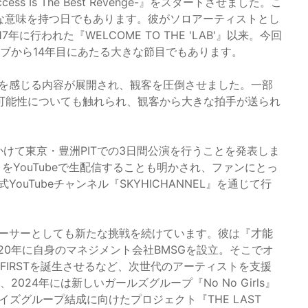
cess Is The Best Revenge-』をスタートさせました。こ
特別な意味を持つ日でもあります。彼がソロアーティストとし
行われた『WELCOME TO THE 'LAB'』以来。今回
ライブから14年目にあたる大きな節目でもあります。
進化を感じる内容が展開され、観客を圧倒させました。一部
可能性についても触れられ、観客から大きな拍手が送られ
3日にかけて東京・豊洲PITでの3日間公演を行うことを発表しま
をYouTubeで生配信することも明かされ、ファンにとっ
ouTubeチャンネル『SKYHICHANNEL』を通じて行
デューサーとしても新たな挑戦を続けています。彼は『才能
20年に自身のマネジメント会社BMSGを設立。そこでオ
E:FIRSTを誕生させるなど、次世代のアーティストを支援
2024年には新しいガールズグループ『No No Girls』
イズグループ結成に向けたプロジェクト『THE LAST