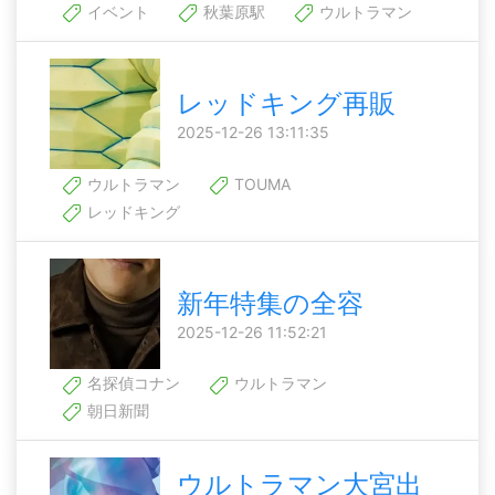
イベント
秋葉原駅
ウルトラマン
レッドキング再販
2025-12-26 13:11:35
ウルトラマン
TOUMA
レッドキング
新年特集の全容
2025-12-26 11:52:21
名探偵コナン
ウルトラマン
朝日新聞
ウルトラマン大宮出