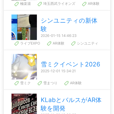
極楽湯
埼玉西武ライオンズ
AR体験
シンユニティの新体
験
2026-01-15 14:46:23
ライブEXPO
AR体験
シンユニティ
雪ミクイベント2026
2025-12-01 15:34:21
雪ミク
雪まつり
AR体験
KLabとバルスがAR体
験を開発