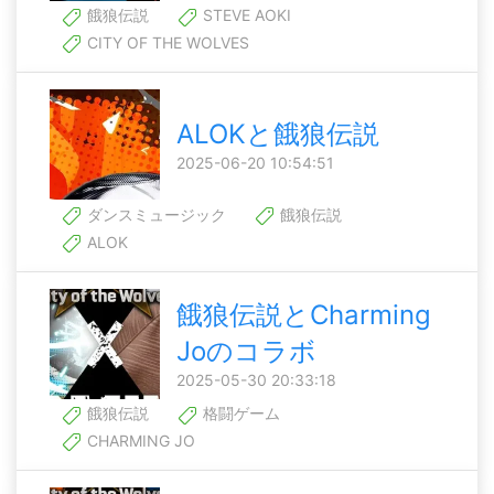
餓狼伝説
STEVE AOKI
CITY OF THE WOLVES
ALOKと餓狼伝説
2025-06-20 10:54:51
ダンスミュージック
餓狼伝説
ALOK
餓狼伝説とCharming
Joのコラボ
2025-05-30 20:33:18
餓狼伝説
格闘ゲーム
CHARMING JO