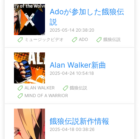
Adoが参加した餓狼伝
説
2025-05-14 20:38:20
ミュージックビデオ
ADO
餓狼伝説
Alan Walker新曲
2025-04-24 10:54:18
ALAN WALKER
餓狼伝説
MIND OF A WARRIOR
餓狼伝説新作情報
2025-04-18 00:38:26