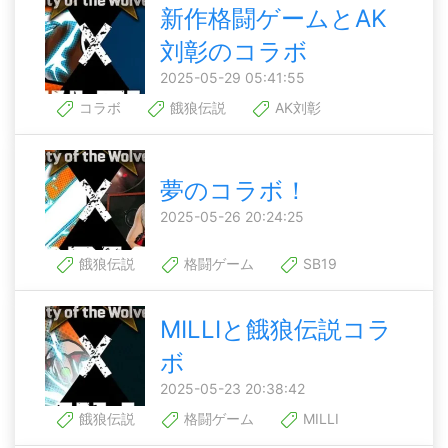
新作格闘ゲームとAK
刘彰のコラボ
2025-05-29 05:41:55
コラボ
餓狼伝説
AK刘彰
夢のコラボ！
2025-05-26 20:24:25
餓狼伝説
格闘ゲーム
SB19
MILLIと餓狼伝説コラ
ボ
2025-05-23 20:38:42
餓狼伝説
格闘ゲーム
MILLI