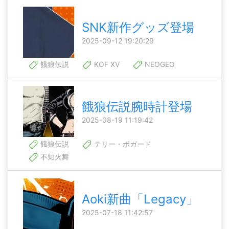
SNK新作グッズ登場
2025-09-12 19:20:29
餓狼伝説
KOF XV
NEOGEO
餓狼伝説腕時計登場
2025-08-19 11:19:42
餓狼伝説
テリー・ボガード
不知火舞
Aoki新曲「Legacy」
2025-07-18 11:42:57