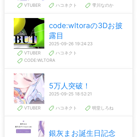
VTUBER
ハコネクト
雫川なのか
code:wltoraの3Dお披
露目
2025-09-26 19:24:23
VTUBER
ハコネクト
CODE:WLTORA
5万人突破！
2025-09-25 18:52:21
VTUBER
ハコネクト
明堂しろね
銀灰まお誕生日記念