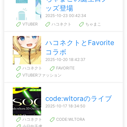
ッズ登場
2025-10-23 00:42:34
VTUBER
ハコネクト
ちゃまこ
ハコネクトとFavorite
コラボ
2025-10-20 18:42:37
ハコネクト
FAVORITE
VTUBERファッション
code:wltoraのライブ
2025-10-17 18:34:50
ハコネクト
CODE:WLTORA
小日向千虎