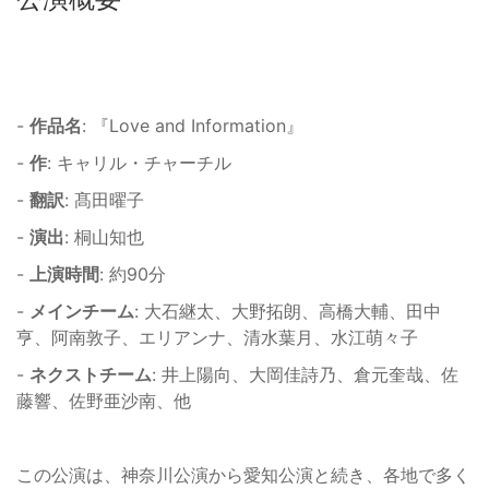
-
作品名
: 『Love and Information』
-
作
: キャリル・チャーチル
-
翻訳
: 髙田曜子
-
演出
: 桐山知也
-
上演時間
: 約90分
-
メインチーム
: 大石継太、大野拓朗、高橋大輔、田中
亨、阿南敦子、エリアンナ、清水葉月、水江萌々子
-
ネクストチーム
: 井上陽向、大岡佳詩乃、倉元奎哉、佐
藤響、佐野亜沙南、他
この公演は、神奈川公演から愛知公演と続き、各地で多く