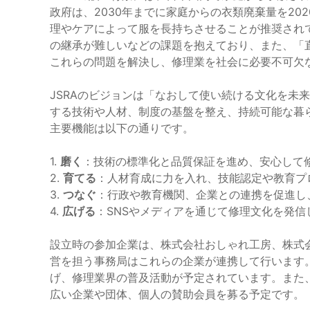
政府は、2030年までに家庭からの衣類廃棄量を20
理やケアによって服を長持ちさせることが推奨され
の継承が難しいなどの課題を抱えており、また、「直
これらの問題を解決し、修理業を社会に必要不可欠
JSRAのビジョンは「なおして使い続ける文化を未
する技術や人材、制度の基盤を整え、持続可能な暮
主要機能は以下の通りです。
1.
磨く
：技術の標準化と品質保証を進め、安心して
2.
育てる
：人材育成に力を入れ、技能認定や教育プ
3.
つなぐ
：行政や教育機関、企業との連携を促進し
4.
広げる
：SNSやメディアを通じて修理文化を発
設立時の参加企業は、株式会社おしゃれ工房、株式
営を担う事務局はこれらの企業が連携して行います
げ、修理業界の普及活動が予定されています。また
広い企業や団体、個人の賛助会員を募る予定です。