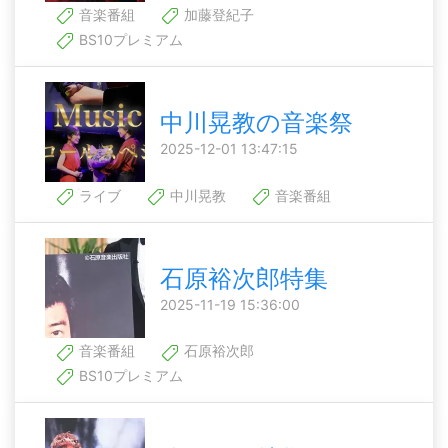
音楽番組
加藤登紀子
BS10プレミアム
中川晃教の音楽祭
2025-12-01 13:47:15
ライブ
中川晃教
音楽番組
石原裕次郎特集
2025-11-19 15:36:00
音楽番組
石原裕次郎
BS10プレミアム