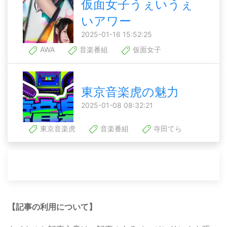
仮面女子うぇいうぇ
いアワー
2025-01-16 15:52:25
AWA
音楽番組
仮面女子
東京音楽虎の魅力
2025-01-08 08:32:21
東京音楽虎
音楽番組
寺田てら
【記事の利用について】