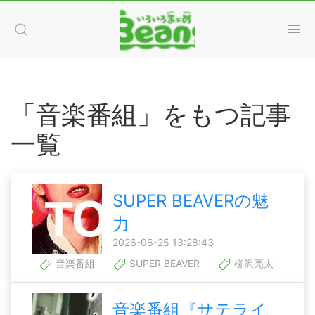
「音楽番組」をもつ記事
一覧
SUPER BEAVERの魅
力
2026-06-25 13:28:43
音楽番組
SUPER BEAVER
柳沢亮太
音楽番組『サテライ