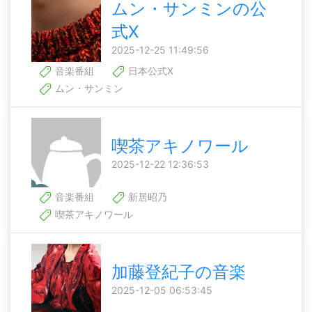
ムン・サンミンの公
式X
2025-12-25 11:49:56
音楽番組
日本公式X
ムン・サンミン
喫茶アキノワール
2025-12-22 12:36:53
音楽番組
新居昭乃
喫茶アキノワール
加藤登紀子の音楽
2025-12-05 06:53:45