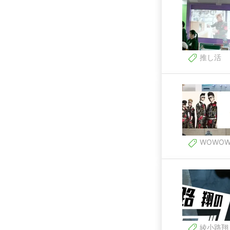
推し活
WOWO
綾小路翔