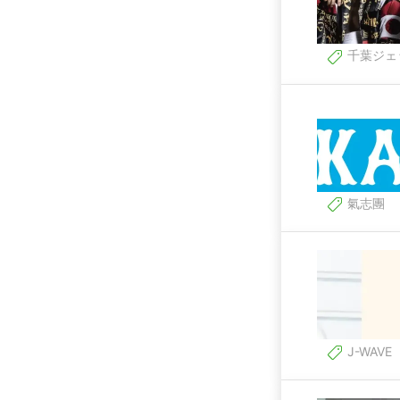
千葉ジェ
氣志團
J-WAVE