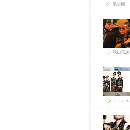
氣志團
秋山竜次
アーティ