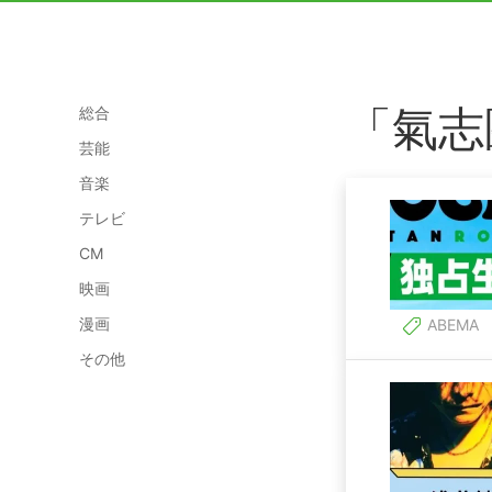
「氣志
総合
芸能
音楽
テレビ
CM
映画
漫画
ABEMA
その他